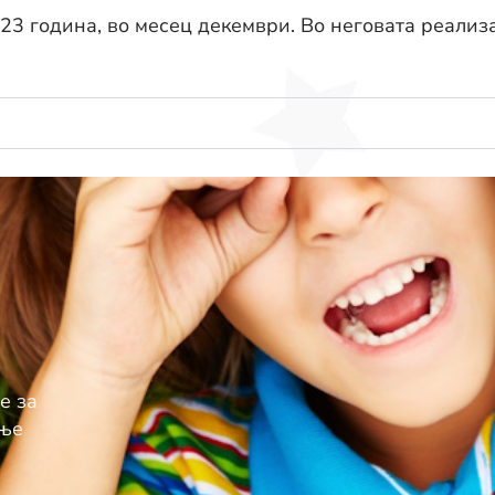
023 година, во месец декември. Во неговата реали
е за
ење