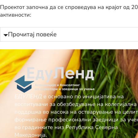
Проектот започна да се спроведува на крајот од 2
активности:
Прочитај повеќе
ЕДУЛЕНД
е основано по иницијатива на
воспитувачи за обезбедување нa колегијална
поддршка во насока на остварување на целит
формирање професионални заедници за уч
во градинките низ Република Северна
Македонија.