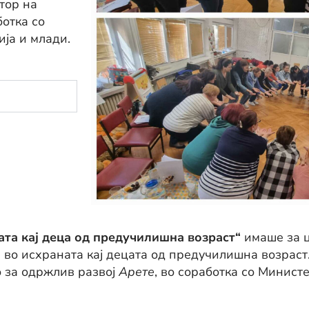
тор на
ботка со
ја и млади.
ата кај деца од предучилишна возраст“
имаше за ц
 во исхраната кај децата од предучилишна возраст
 за одржлив развој
Арете
, во соработка со Минист