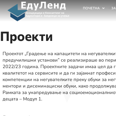
ПОЧЕТНА
ЗА
Проекти
Проектот „Градење на капацитети на негувателки
предучилишни установи” се реализираше во пер
2022/23 година. Проектните задачи имаа цел да 
квалитетот на сервисите и да ги зајакнат профес
компетенции на негувателките преку обуки за не
ментори и дисеминациски обуки, како продолжув
Рамката за унапредување на социоемоционалниот 
децата – Модул 1.