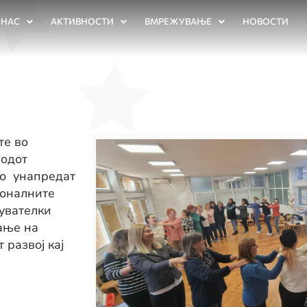
 НАС
АКТИВНОСТИ
ВМРЕЖУВАЊЕ
НОВОСТИ
те во
иодот
го унапредат
ионалните
гувателки
ање на
развој кај