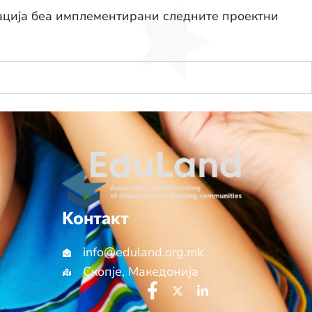
зација беа имплементирани следните проектни
Контакт
info@еduland.org.mk
Скопје, Македонија