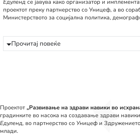
Едуленд
се јавува како организатор и имплемента
проектот преку партнерство со Уницеф, а во сора
Министерството за социјална политика, демографи
Прочитај повеќе
Проектот
„Развивање на здрави навики во исхран
градинките во насока на создавање здрави навики
Едуленд,
во партнерство со
Уницеф
и Здружението
млади.