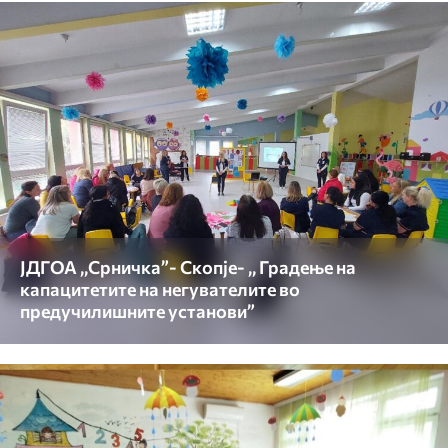
ЈДГОА ,,Срничка”- Скопје- ,, Градење на
капацитетите на негувателите во
предучилишните установи”