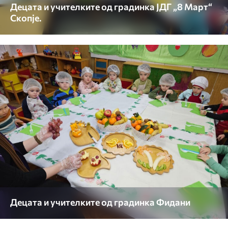
Децата и учителките од градинка ЈДГ „8 Март“
Скопје.
Децата и учителките од градинка Фидани