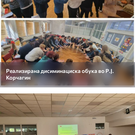
Реализирана дисиминациска обука во Р.Ј.
Корчагин