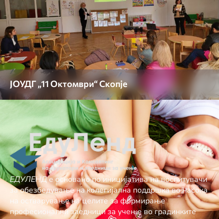
ЈОУДГ „11 Октомври“ Скопје
ЕДУЛЕНД
е основано по иницијатива на воспитувачи
за обезбедување нa колегијална поддршка во насока
на остварување на целите за формирање
професионални заедници за учење во градинките