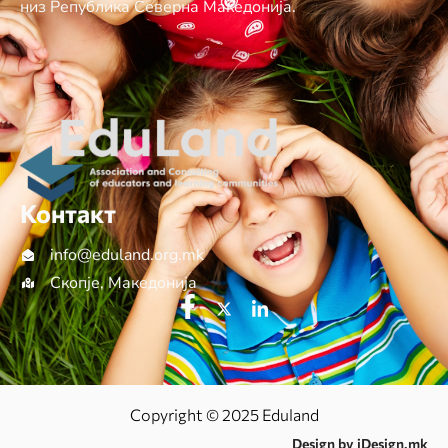
низ Република Северна Македонија.
Контакт
info@еduland.org.mk
Скопје, Македонија
Copyright © 2025 Eduland
Design by iDesign.mk