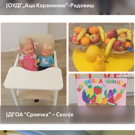
ЈОУДГ,,Ацо Караманов”-Радовиш
ЈДГОА “Срничка” – Скопје