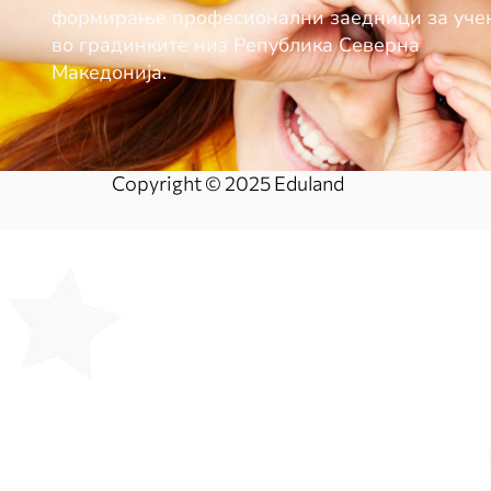
формирање професионални заедници за уч
во градинките низ Република Северна
Македонија.
Copyright © 2025 Eduland