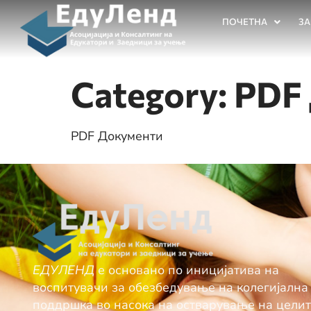
ПОЧЕТНА
ЗА
Category:
PDF
PDF Документи
ЕДУЛЕНД
е основано по иницијатива на
воспитувачи за обезбедување нa колегијална
поддршка во насока на остварување на целит