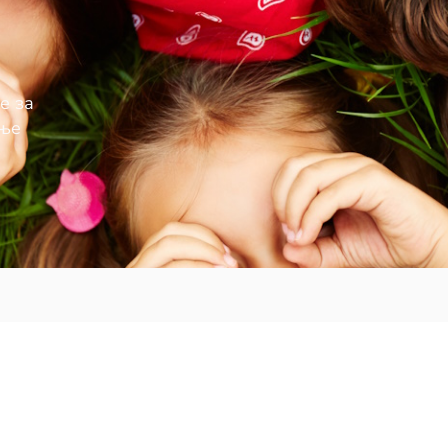
е за
ење