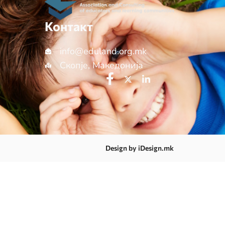
Контакт
info@еduland.org.mk
Скопје, Македонија
Design by iDesign.mk