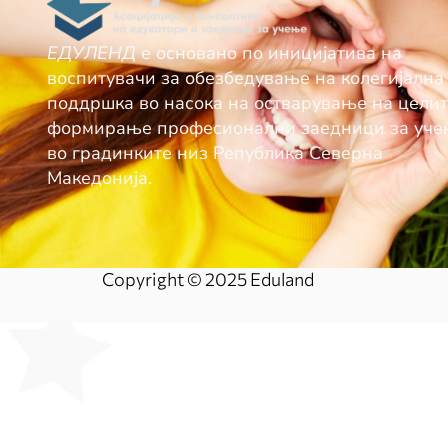
ЕДУЛЕНД
е основано по иницијатива на
воспитувачи за обезбедување нa колегијална
поддршка во насока на остварување на целит
формирање професионални заедници за уч
во градинките низ Република Северна
Македонија.
Copyright © 2025 Eduland