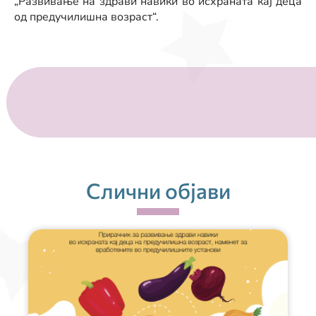
„Развивање на здрави навики во исхраната кај деца
од предучилишна возраст“.
Слични објави