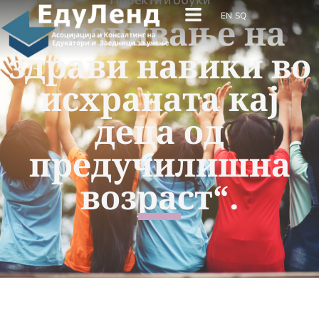
EN
SQ
„Развивање на
здрави навики во
исхраната кај
деца од
предучилишна
возраст“.