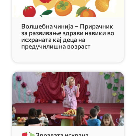
Волшебна чинија – Прирачник
за развивање здрави навики во
исхраната кај деца на
предучилишна возраст
Здравата исхрана