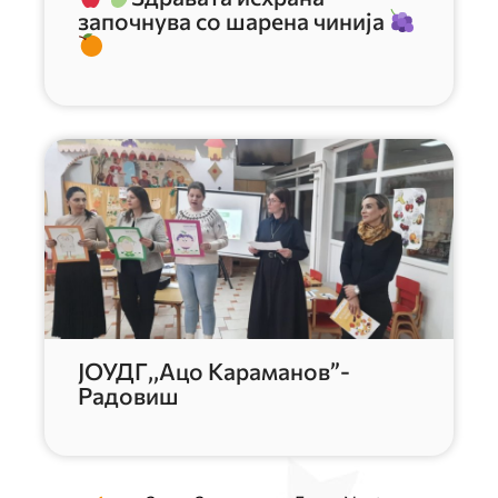
започнува со шарена чинија
ЈОУДГ,,Ацо Караманов”-
Радовиш