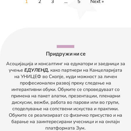
1
2
3
…
5
Next »
Придружи ни се
Асоцијација и консалтинг на едукатори и заедници за
учење
ЕДУЛЕНД,
како партнери на Канцеларијата
на УНИЦЕФ во Скопје, нуди можност за личен
професионален развој преку следење на
интерактивни обуки. Обуките се спроведуваат со
примена на пакет алатки, презентации, пленарни
дискусии, вежби, работа во парови или во групи,
споделување на сопствени искуства и практики.
Обуките се реализираат со физичко присуство и на
барање на заинтересирани учесници и на онлајн
платформата Зум.