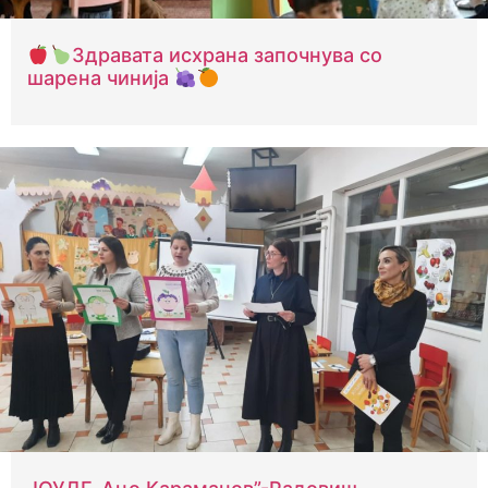
Здравата исхрана започнува со
шарена чинија