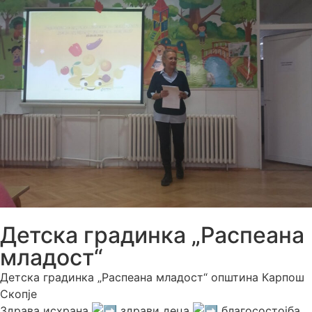
Детска градинка „Распеана
младост“
Детска градинка „Распеана младост“ општина Карпош
Скопје
Здрава исхрана
здрави деца
благосостојба