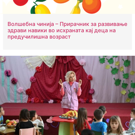
Волшебна чинија – Прирачник за развивање
здрави навики во исхраната кај деца на
предучилишна возраст