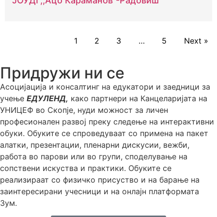
ЈОУДГ,,Ацо Караманов”-Радовиш
1
2
3
…
5
Next »
Придружи ни се
Асоцијација и консалтинг на едукатори и заедници за
учење
ЕДУЛЕНД,
како партнери на Канцеларијата на
УНИЦЕФ во Скопје, нуди можност за личен
професионален развој преку следење на интерактивни
обуки. Обуките се спроведуваат со примена на пакет
алатки, презентации, пленарни дискусии, вежби,
работа во парови или во групи, споделување на
сопствени искуства и практики. Обуките се
реализираат со физичко присуство и на барање на
заинтересирани учесници и на онлајн платформата
Зум.