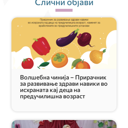
Слични објави
Волшебна чинија – Прирачник
за развивање здрави навики во
исхраната кај деца на
предучилишна возраст