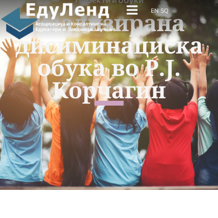
EN
SQ
Реализирана
дисиминациска
обука во Р.Ј.
Корчагин