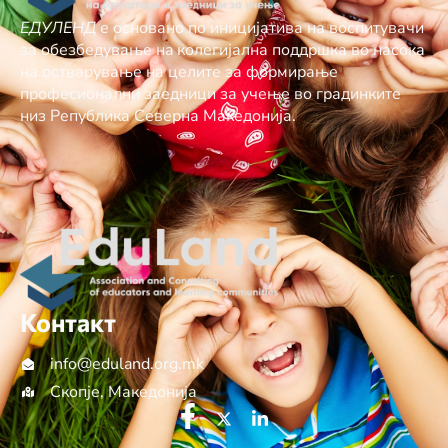
ЕДУЛЕНД
е основано по иницијатива на воспитувачи
за обезбедување нa колегијална поддршка во насока
на остварување на целите за формирање
професионални заедници за учење во градинките
низ Република Северна Македонија.
Контакт
info@еduland.org.mk
Скопје, Македонија