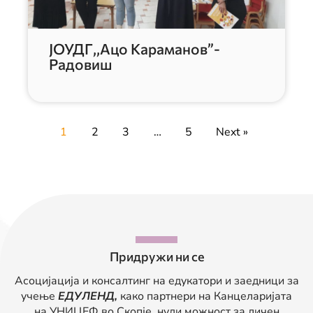
ЈОУДГ,,Ацо Караманов”-
Радовиш
1
2
3
…
5
Next »
Придружи ни се
Асоцијација и консалтинг на едукатори и заедници за
учење
ЕДУЛЕНД,
како партнери на Канцеларијата
на УНИЦЕФ во Скопје, нуди можност за личен