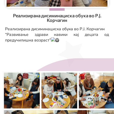
Реализирана дисиминациска обука во Р.Ј.
Корчагин
Реализирана дисиминациска обука во Р.Ј. Корчагин
“Развивање здрави навики кај децата од
предучилишна возраст”