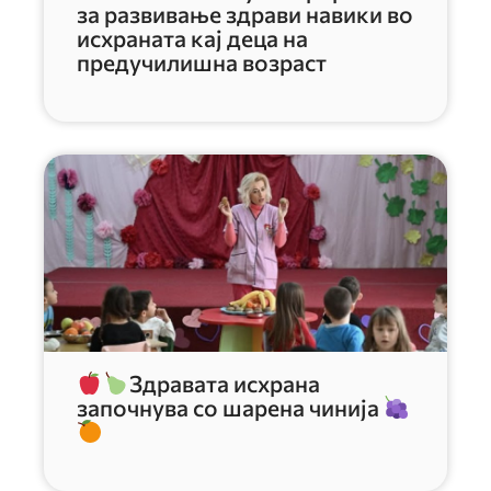
за развивање здрави навики во
исхраната кај деца на
предучилишна возраст
Здравата исхрана
започнува со шарена чинија