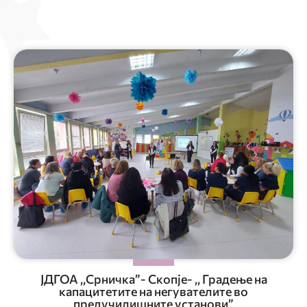
ЈДГОА ,,Срничка”- Скопје- ,, Градење на
капацитетите на негувателите во
предучилишните установи”