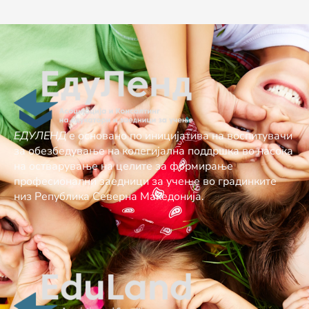
ЕДУЛЕНД
е основано по иницијатива на воспитувачи
за обезбедување нa колегијална поддршка во насока
на остварување на целите за формирање
професионални заедници за учење во градинките
низ Република Северна Македонија.