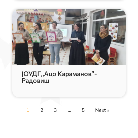
ЈОУДГ,,Ацо Караманов”-
Радовиш
1
2
3
…
5
Next »