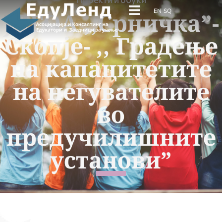
EN
SQ
ЈДГОА ,,Срничка”-
Скопје- ,, Градење
на капацитетите
на негувателите
во
предучилишните
установи”