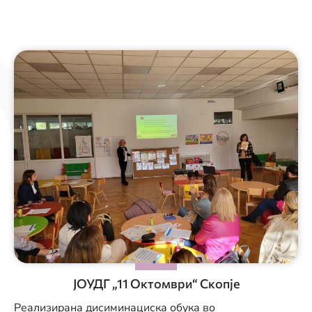
ЈОУДГ „11 Октомври“ Скопје
Реализирана дисиминациска обука во