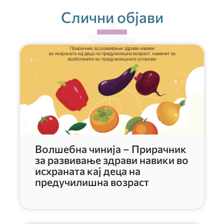
Слични објави
Волшебна чинија – Прирачник
за развивање здрави навики во
исхраната кај деца на
предучилишна возраст