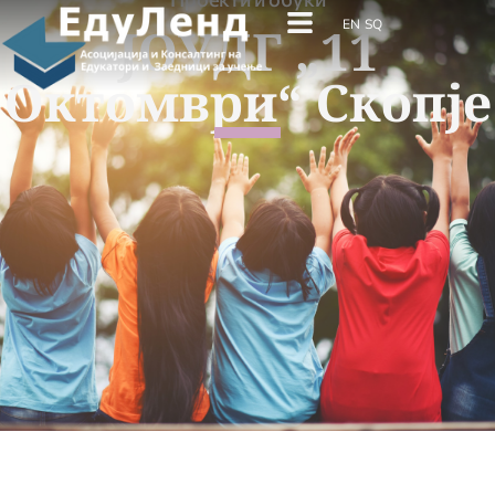
EN
SQ
ЈОУДГ „11
Октомври“ Скопје