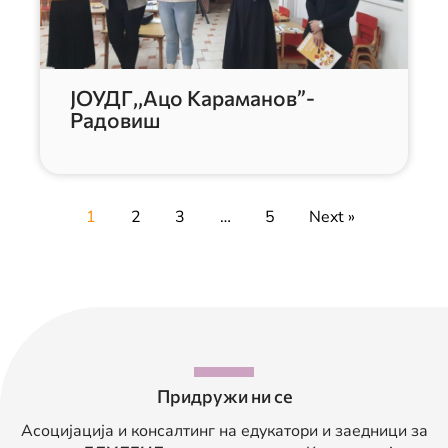
ЈОУДГ,,Ацо Караманов”-
Радовиш
1
2
3
…
5
Next »
Придружи ни се
Асоцијација и консалтинг на едукатори и заедници за