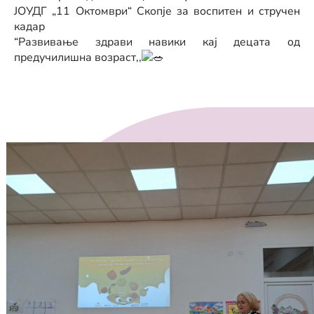
ЈОУДГ „11 Октомври“ Скопје за воспитен и стручен
кадар
“Развивање здрави навики кај децата од
предучилишна возраст,,