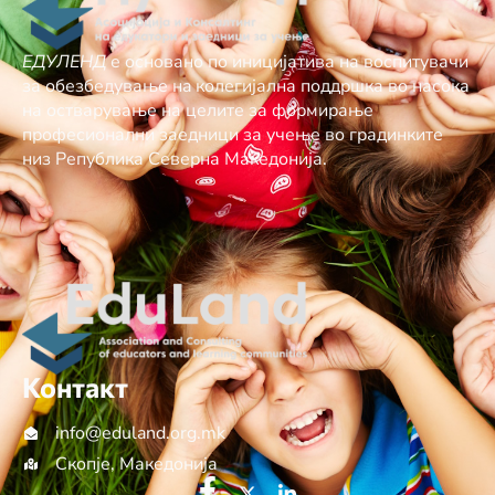
ЕДУЛЕНД
е основано по иницијатива на воспитувачи
за обезбедување нa колегијална поддршка во насока
на остварување на целите за формирање
професионални заедници за учење во градинките
низ Република Северна Македонија.
Контакт
info@еduland.org.mk
Скопје, Македонија