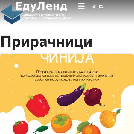
EN
SQ
Прирачници