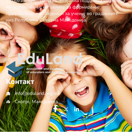
за обезбедување нa колегијална поддршка во насока
на остварување на целите за формирање
професионални заедници за учење во градинките
низ Република Северна Македонија.
Контакт
info@еduland.org.mk
Скопје, Македонија