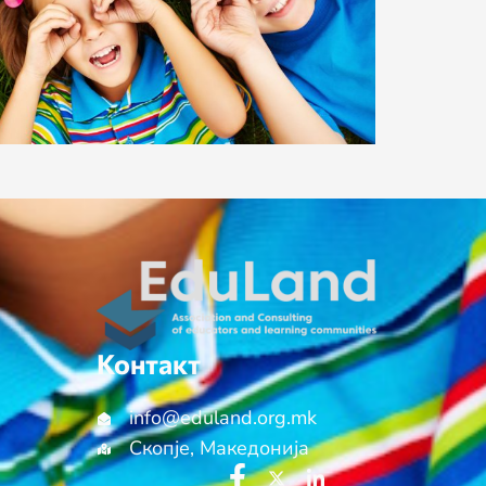
Контакт
info@еduland.org.mk
Скопје, Македонија