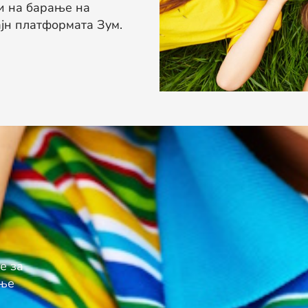
и на барање на
јн платформата Зум.
е за
ење