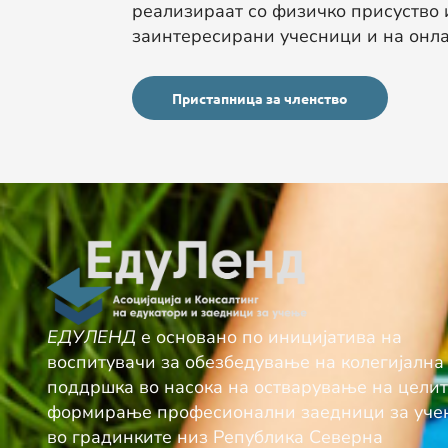
реализираат со физичко присуство 
заинтересирани учесници и на онла
Пристапница за членство
ЕДУЛЕНД
е основано по иницијатива на
воспитувачи за обезбедување нa колегијална
поддршка во насока на остварување на целит
формирање професионални заедници за уч
во градинките низ Република Северна