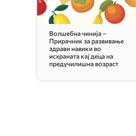
Волшебна чинија –
Прирачник за развивање
здрави навики во
исхраната кај деца на
предучилишна возраст