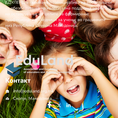
ЕДУЛЕНД
е основано по иницијатива на воспитувачи
за обезбедување нa колегијална поддршка во насока
на остварување на целите за формирање
професионални заедници за учење во градинките
низ Република Северна Македонија.
Контакт
info@еduland.org.mk
Скопје, Македонија